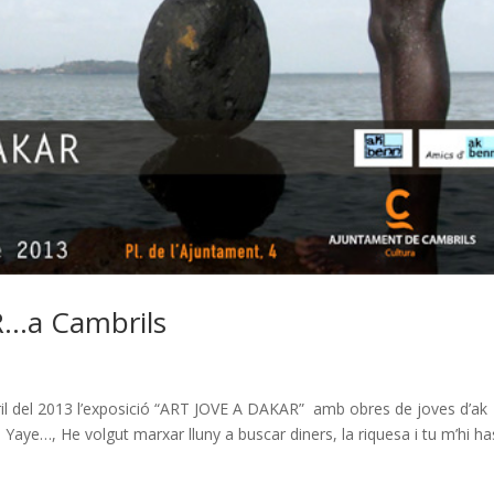
R…a Cambrils
bril del 2013 l’exposició “ART JOVE A DAKAR” amb obres de joves d’ak
aye…, He volgut marxar lluny a buscar diners, la riquesa i tu m’hi ha