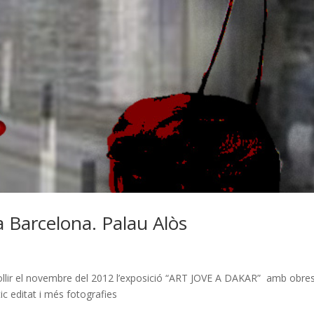
a Barcelona. Palau Alòs
collir el novembre del 2012 l’exposició “ART JOVE A DAKAR” amb obre
c editat i més fotografies