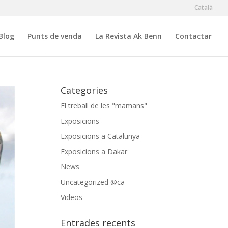
Català
Blog
Punts de venda
La Revista Ak Benn
Contactar
Categories
El treball de les "mamans"
Exposicions
Exposicions a Catalunya
Exposicions a Dakar
News
Uncategorized @ca
Videos
Entrades recents