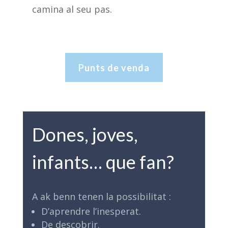
camina al seu pas.
Punts de venda
Dones, joves,
infants… que fan?
A ak benn tenen la possibilitat :
D’aprendre l’inesperat.
De descobrir.