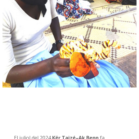
El juliol del 2024
Kër Taizé–Ak Benn
fa