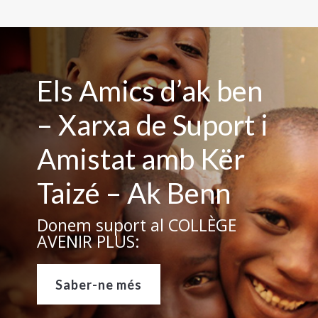
Els Amics d’ak ben
– Xarxa de Suport i
Amistat amb Kër
Taizé – Ak Benn
Donem suport al COLLÈGE
AVENIR PLUS:
Saber-ne més