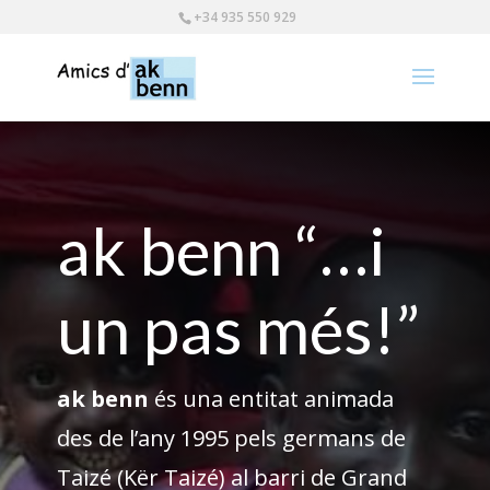
+34 935 550 929
ak benn “…i
un pas més!”
ak benn
és una entitat animada
des de l’any 1995 pels germans de
Taizé (Kër Taizé) al barri de Grand