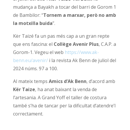
mudança a Bayakh a tocar del barri de Gorom 1
de Bambilor: “
Tornem a marxar, però no amb
la motxilla buida
”.
Kër Taizé fa un pas més cap a un gran repte
que ens fascina: el
Collège Avenir Plus
, C.A.P. a
Gorom-1. Vegeu el web
https://www.ak-
benn.eu/avenir/
i la revista Ak Benn de juliol del
2024 núms. 97 a 100.
Al mateix temps
Amics d’Ak Benn
, d’acord amb
Kër Taize
, ha anat baixant la venda de
l’artesania. A Grand Yoff el taller de costura
també s’ha de tancar per la dificultat d’atendre’l
correctament.