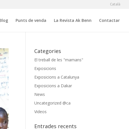
Català
Blog
Punts de venda
La Revista Ak Benn
Contactar
Categories
El treball de les "mamans"
Exposicions
Exposicions a Catalunya
Exposicions a Dakar
News
Uncategorized @ca
Videos
Entrades recents