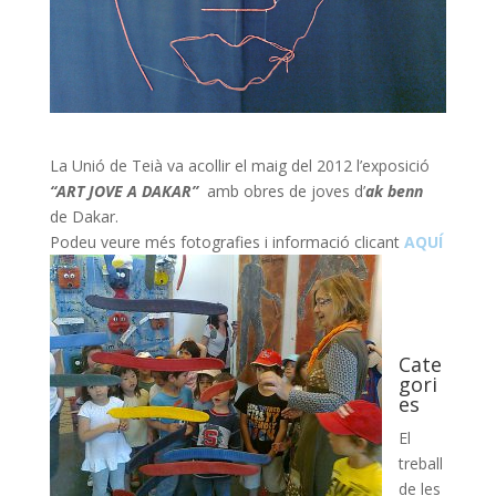
La Unió de Teià va acollir el maig del 2012 l’exposició
“ART JOVE A DAKAR”
amb obres de joves d’
ak benn
de Dakar.
Podeu veure més fotografies i informació clicant
AQUÍ
Cate
gori
es
El
treball
de les