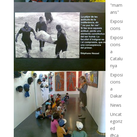
"mam
ans"
Exposi
cions
Exposi
cions
a
Catalu
nya
Exposi
cions
a
Dakar
News
Uncat
egoriz
ed
@ca