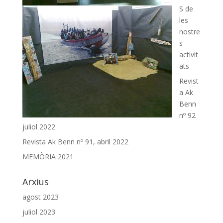
S de
les
nostre
s
activit
ats
Revist
a Ak
Benn
nº 92
juliol 2022
Revista Ak Benn nº 91, abril 2022
MEMÒRIA 2021
Arxius
agost 2023
juliol 2023