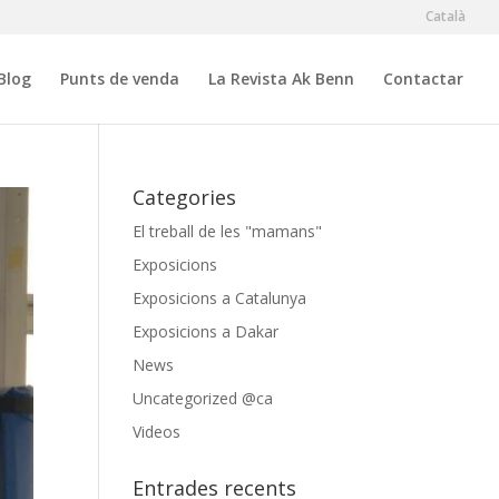
Català
Blog
Punts de venda
La Revista Ak Benn
Contactar
Categories
El treball de les "mamans"
Exposicions
Exposicions a Catalunya
Exposicions a Dakar
News
Uncategorized @ca
Videos
Entrades recents