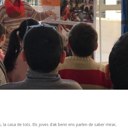
 la casa de tots. Els joves d’ak benn ens parlen de saber mirar,