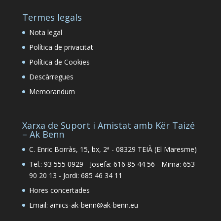
Termes legals
Nota legal
Política de privacitat
Política de Cookies
Descàrregues
Memorandum
Xarxa de Suport i Amistat amb Kër Taizé
– Ak Benn
C. Enric Borràs, 15, bx, 2ª - 08329 TEIÀ (El Maresme)
Tel.: 93 555 0929 - Josefa: 616 85 44 56 - Mima: 653
90 20 13 - Jordi: 685 46 34 11
Hores concertades
Email: amics-ak-benn@ak-benn.eu