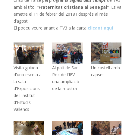
Cristí de Taizé pel programa
Signes dels Temps
de TV3
amb el títol
“Fraternitat cristiana al Senegal”
Es va
emetre el 11 de febrer del 2018 i després al més
d’agost.
El podeu veure anant a TV3 a la carta
clicant aquí
Visita guiada
Al pati de Sant
Un castell amb
d'una escola a
Roc de l'IEV
capses
la sala
una ampliació
d'Exposicions
de la mostra
de l'Institut
d'Estudis
Vallencs