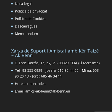
Nota legal
Política de privacitat
Política de Cookies
Descàrregues
Memorandum
Xarxa de Suport i Amistat amb Kër Taizé
– Ak Benn
C. Enric Borràs, 15, bx, 2ª - 08329 TEIÀ (El Maresme)
Tel.: 93 555 0929 - Josefa: 616 85 44 56 - Mima: 653
90 20 13 - Jordi: 685 46 34 11
Hores concertades
Email: amics-ak-benn@ak-benn.eu