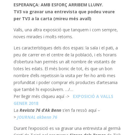
ESPERANÇA: AMB ESFORÇ ARRIBEM LLUNY.
TV3 va gravar una entrevista que podeu veure
per TV3 a la carta (mireu més avall)
Valls, una altra exposició que tanquem i com sempre,
noves mirades i molts retorns.
Les característiques dels dos espais: la sala i el pati, a
peu de carrer en el centre de la població, i els horaris
d’obertura han permès un alt nombre de visitants de
totes les edats. El més bonic de tot, és que un bon
nombre d’ells repetissin la visita per fer-ho amb mes
profunditat i poder comprar els productes d’artesania
que també hi exposàvem. …/…
Per llegir més cliqueu aquí ->
EXPOSICIÓ A VALLS
GENER 2018
La
Revista 76 d’Ak Benn
s’en fa ressò aquí –
>
JOURNAL akbenn 76
Durant l’exposició es va gravar una entrevista al germà