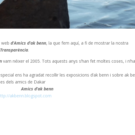
a web
d’Amics d’ak benn
, la que fem aquí, a fi de mostrar la nostra
Transparència
.
n
vam néixer el 2005. Tots aquests anys s’han fet moltes coses, i n’h
pecial ens ha agradat recollir les exposicions d’ak benn i sobre ak 
cies dels amics de Dakar
k benn
http://akbenn.blogspot.com