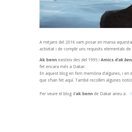
A mitjans del 2016 vam posar en marxa aquest
activitat i de complir uns requisits elementals de
Ak benn
existeix des del 1995 i
Amics d’
ak ben
fet encara més a Dakar.
En aquest blog en fem memòria d’algunes, i en es
que s’han fet aquí. També recollim algunes notí
Amics d’a
Per veure el blog d’
ak benn
de Dakar aneu a: